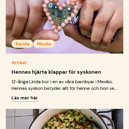
Barnby
Mexiko
Artikel
Hennes hjärta klappar för syskonen
12-åriga Linda bor i en av våra barnbyar i Mexiko.
Hennes syskon betyder allt för henne och hon vet
att de kommer att hålla ihop även som vuxna. Här
Läs mer här
berättar hon om deras relation.