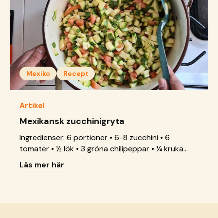
Mexiko
Recept
Artikel
Mexikansk zucchinigryta
Ingredienser: 6 portioner • 6-8 zucchini • 6
tomater • ½ lök • 3 gröna chilipeppar • ¼ kruka
koriander • 3 matskedar rapsolja • Salt och peppar
Läs mer här
Gör så här: 1. Tvätta grönsakerna noga och skär i
små bitar. 2. Häll rapsoljan och zucchinin i en
panna och stek i 10–15 minuter. Ju större &hellip;
<a href="https://sos-barnbyar.se/mexikansk-
zucchinigryta/">Continued</a>