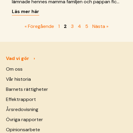
lämnade hennes mamma familjen och pappan fick
svårt att försörja Linh. Med stöd av SOS Barnbyar
Läs mer här
köpte han en tjur, som de kan försörja sig på.
« Föregående
1
2
3
4
5
Nästa »
Vad vi gör
Om oss
Vår historia
Barnets rättigheter
Effektrapport
Årsredovisning
Övriga rapporter
Opinionsarbete