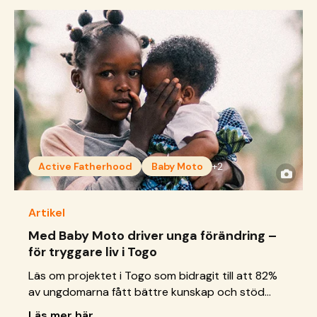
Active Fatherhood
Baby Moto
+2
Artikel
Med Baby Moto driver unga förändring –
för tryggare liv i Togo
Läs om projektet i Togo som bidragit till att 82%
av ungdomarna fått bättre kunskap och stöd
inom sexuell och reproduktiv hälsa och
Läs mer här