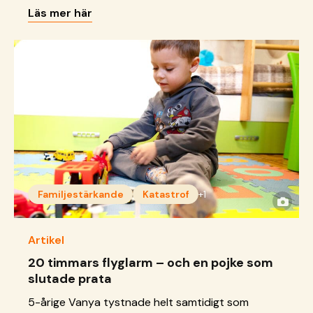
Läs mer här
Familjestärkande
Katastrof
+1
Artikel
20 timmars flyglarm – och en pojke som
slutade prata
5-årige Vanya tystnade helt samtidigt som