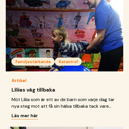
Familjestärkande
Katastrof
+1
Artikel
Liliias väg tillbaka
Möt Liliia som är ett av de barn som varje dag tar
nya steg mot att få sin hälsa tillbaka tack vare
rehabilitering genom SOS Barnbyar.
Läs mer här