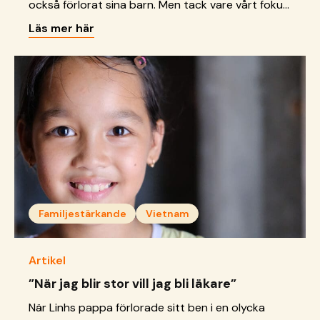
också förlorat sina barn. Men tack vare vårt fokus
på att hålla ihop familjer har hon nu alla barnen
Läs mer här
samlade igen.
Familjestärkande
Vietnam
Artikel
”När jag blir stor vill jag bli läkare”
När Linhs pappa förlorade sitt ben i en olycka