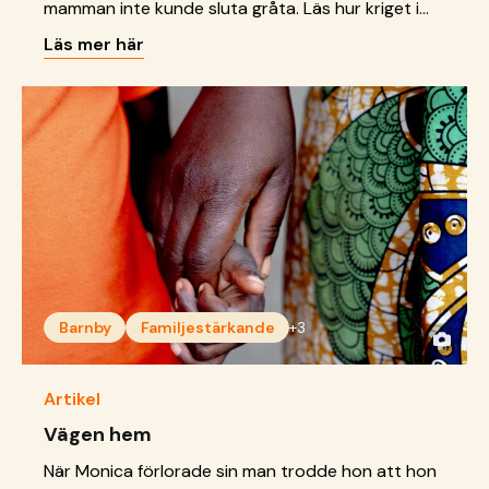
mamman inte kunde sluta gråta. Läs hur kriget i
Ukraina påverkar familjen.
Läs mer här
Barnby
Familjestärkande
+3
Artikel
Vägen hem
När Monica förlorade sin man trodde hon att hon