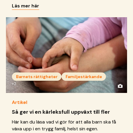
återintegreras och bygga upp en ny tillvaro.
Läs mer här
Barnets rättigheter
Familjestärkande
+2
Artikel
Så ger vi en kärleksfull uppväxt till fler
Här kan du läsa vad vi gör för att alla barn ska få
växa upp i en trygg familj, helst sin egen.