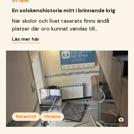
Artikel
En solskenshistoria mitt i brinnande krig
När skolor och livet raserats finns ändå
platser där oro kunnat vändas till
delaktighet, kreativitet och
Läs mer här
framtidsdrömmar.
Katastrof
Ukraina