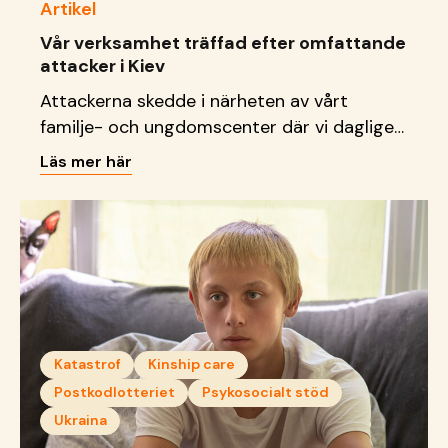
Artikel
Vår verksamhet träffad efter omfattande
attacker i Kiev
Attackerna skedde i närheten av vårt
familje- och ungdomscenter där vi dagligen
tar emot barn, unga och familjer.
Läs mer här
Katastrof
Kinship care
Postkodlotteriet
Psykosocialt stöd
Ukraina