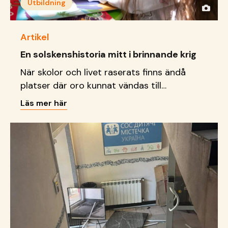
Utbildning
Artikel
En solskenshistoria mitt i brinnande krig
När skolor och livet raserats finns ändå
platser där oro kunnat vändas till
delaktighet, kreativitet och
Läs mer här
framtidsdrömmar.