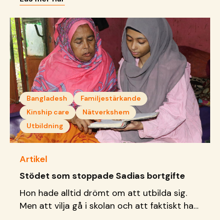
Bangladesh
Familjestärkande
Kinship care
Nätverkshem
Utbildning
Artikel
Stödet som stoppade Sadias bortgifte
Hon hade alltid drömt om att utbilda sig.
Men att vilja gå i skolan och att faktiskt ha
råd att göra det, är två helt olika saker.