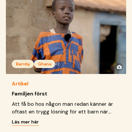
Barnby
Ghana
+2
Artikel
Familjen först
Att få bo hos någon man redan känner är
oftast en trygg lösning för ett barn när
föräldrars omsorg saknas. För Hamid blev
Läs mer här
den tryggheten hans farmor.