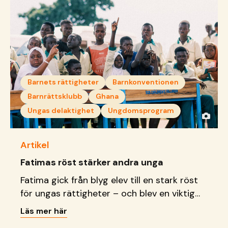
Barnets rättigheter
Barnkonventionen
Barnrättsklubb
Ghana
Ungas delaktighet
Ungdomsprogram
Artikel
Fatimas röst stärker andra unga
Fatima gick från blyg elev till en stark röst
för ungas rättigheter – och blev en viktig
förebild för andra unga.
Läs mer här