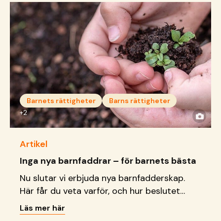
Barnets rättigheter
Barns rättigheter
+2
Artikel
Inga nya barnfaddrar – för barnets bästa
Nu slutar vi erbjuda nya barnfadderskap.
Här får du veta varför, och hur beslutet
stärker barnets rättigheter.
Läs mer här