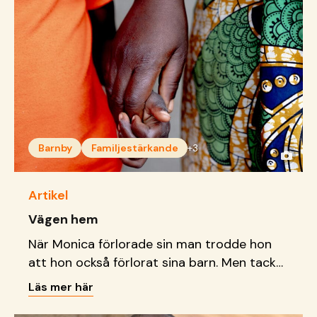
Barnby
Familjestärkande
+3
Artikel
Vägen hem
När Monica förlorade sin man trodde hon
att hon också förlorat sina barn. Men tack
vare vårt fokus på att hålla ihop familjer har
Läs mer här
hon nu alla barnen samlade igen.