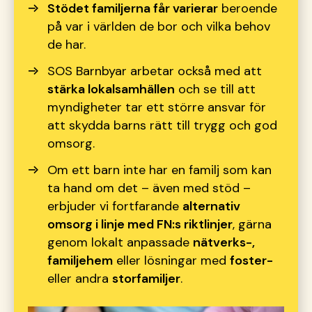
St
ödet familjerna får varierar
beroende
på var i världen de bor och vilka behov
de har.
SOS Barnbyar arbetar ocks
å med att
stärka lokalsamhällen
och se till att
myndigheter tar ett större ansvar för
att skydda barns rätt till trygg och god
omsorg.
Om ett barn inte har en familj som kan
ta hand om det –
även med stöd
–
erbjuder vi fortfarande
alternativ
omsorg i linje med FN:s riktlinjer
, g
ärna
genom lokalt anpassade
nätverks-,
familjehem
eller lösningar med
foster-
eller andra
storfamiljer
.