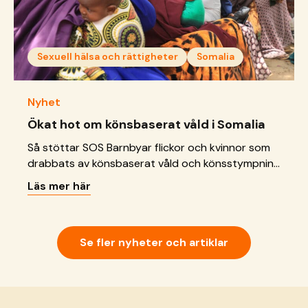
Sexuell hälsa och rättigheter
Somalia
Nyhet
Ökat hot om könsbaserat våld i Somalia
Så stöttar SOS Barnbyar flickor och kvinnor som
drabbats av könsbaserat våld och könsstympning
i Somalia.
Läs mer här
Se fler nyheter och artiklar