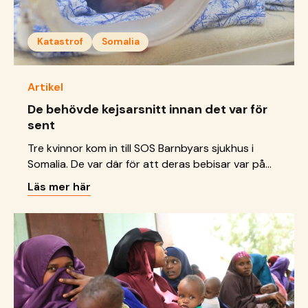
Katastrof
Somalia
Artikel
De behövde kejsarsnitt innan det var för
sent
Tre kvinnor kom in till SOS Barnbyars sjukhus i
Somalia. De var där för att deras bebisar var på
väg att födas, men de kan inte föda på ett säkert
Läs mer här
sätt utan kejsarsnitt. I ett område drabbat av
matbrist, brist på rent vatten, vård och internflykt
är gravida kvinnor extra utsatta.