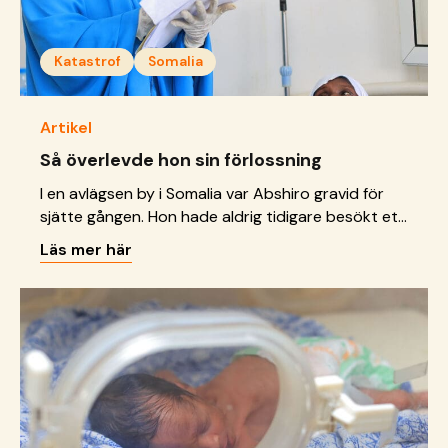
Katastrof
Somalia
Artikel
Så överlevde hon sin förlossning
I en avlägsen by i Somalia var Abshiro gravid för
sjätte gången. Hon hade aldrig tidigare besökt ett
sjukhus, men under graviditeten började hon må
Läs mer här
sämre snabbt.