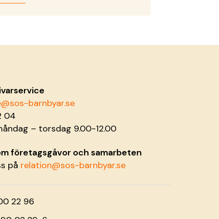
ivarservice
ce@sos-barnbyar.se
2 04
måndag – torsdag 9.00-12.00
 om företagsgåvor och samarbeten
ss på
relation@sos-barnbyar.se
00 22 96