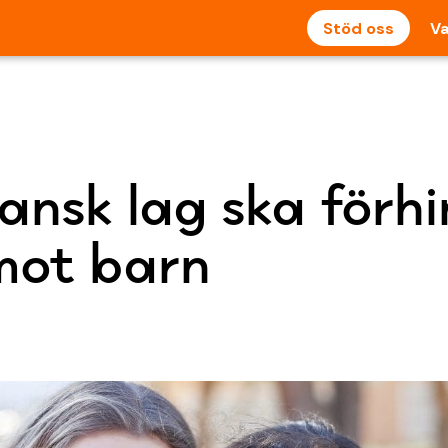
Stöd oss
Va
ansk lag ska förh
mot barn