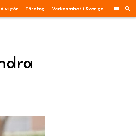
d vi gör
Företag
Verksamhet i Sverige
indra