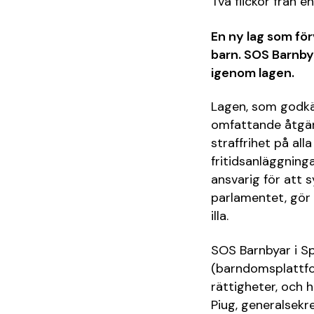
Två flickor från 
En ny lag som för
barn. SOS Barnbya
igenom lagen.
Lagen, som godkän
omfattande åtgär
straffrihet på all
fritidsanläggning
ansvarig för att
parlamentet, gör 
illa.
SOS Barnbyar i Sp
(barndomsplattfo
rättigheter, och h
Piug, generalsekr