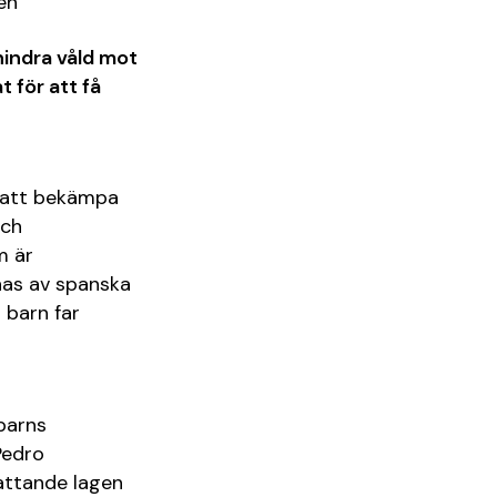
en
hindra våld mot
 för att få
r att bekämpa
och
m är
nas av spanska
 barn far
barns
Pedro
fattande lagen