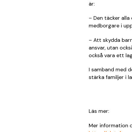
är:
– Den täcker alla 
medborgare i uppg
– Att skydda barn 
ansvar, utan ock
också vara ett lag
I samband med de
stärka familjer i 
Läs mer:
Mer information o