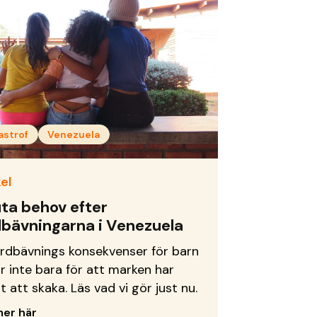
astrof
Venezuela
el
ta behov efter
dbävningarna i Venezuela
ordbävnings konsekvenser för barn
ar inte bara för att marken har
t att skaka. Läs vad vi gör just nu.
mer här