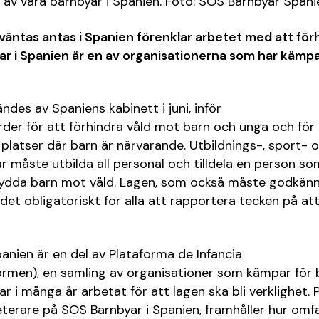
en av våra barnbyar i Spanien. Foto: SOS Barnbyar Spani
väntas antas i Spanien förenklar arbetet med att för
r i Spanien är en av organisationerna som har kämpat
des av Spaniens kabinett i juni, inför
der för att förhindra våld mot barn och unga och fö
a platser där barn är närvarande. Utbildnings-, sport- 
ar måste utbilda all personal och tilldela en person so
 sydda barn mot våld. Lagen, som också måste godkän
det obligatoriskt för alla att rapportera tecken på att
anien är en del av Plataforma de Infancia
rmen), en samling av organisationer som kämpar för 
ar i många år arbetat för att lagen ska bli verklighet. 
eterare på SOS Barnbyar i Spanien, framhåller hur om