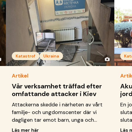
Katastrof
Ukraina
Kat
Artikel
Artik
Vår verksamhet träffad efter
Aku
omfattande attacker i Kiev
jor
Attackerna skedde i närheten av vårt
En j
familje- och ungdomscenter där vi
slut
dagligen tar emot barn, unga och
sluta
familjer.
Läs mer här
Läs 