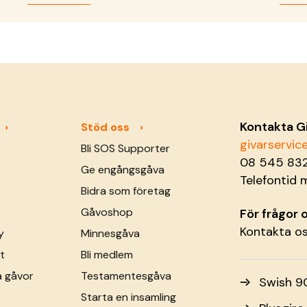
Kontakta G
Stöd oss
givarservi
Bli SOS Supporter
08 545 83
Ge engångsgåva
Telefontid 
Bidra som företag
Gåvoshop
För frågor
Kontakta o
y
Minnesgåva
t
Bli medlem
a gåvor
Testamentesgåva
Swish 9
Starta en insamling