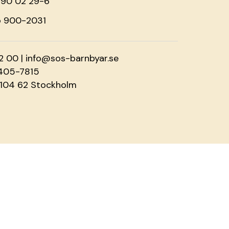
o 90 02 29-6
o 900-2031
2 00 |
info@sos-barnbyar.se
2405-7815
 104 62 Stockholm