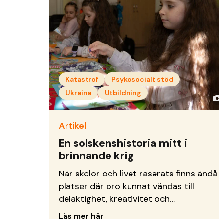
Katastrof
Psykosocialt stöd
Ukraina
Utbildning
Artikel
En solskenshistoria mitt i
brinnande krig
När skolor och livet raserats finns ändå
platser där oro kunnat vändas till
delaktighet, kreativitet och
framtidsdrömmar.
Läs mer här