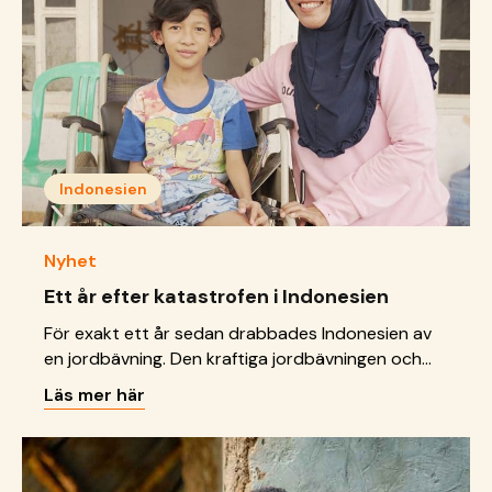
href="https://sos-barnbyar.se/att-ga-till-skolan-
ar-laskigt-for-risken-ar-stor-att-man-blir-
valdtagen-pa-vagen/">Continued</a>
Indonesien
Nyhet
Ett år efter katastrofen i Indonesien
För exakt ett år sedan drabbades Indonesien av
en jordbävning. Den kraftiga jordbävningen och
den efterföljande tsunamin förstörde stora delar
Läs mer här
av staden Palu på ön Sulawesi och många barn
förlorade allt. Efter katastrofen hjälpte några av
våra ovärderliga givare drabbade barn i området.
Ett av barnen är 11-åriga Ari. I ett helt dygn låg Ari