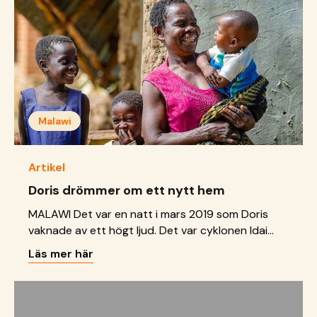
&hellip; <a href="https://sos-barnbyar.se/ett-ar-
efter-katastrofen-i-indonesien/">Continued</a>
Malawi
Artikel
Doris drömmer om ett nytt hem
MALAWI Det var en natt i mars 2019 som Doris
vaknade av ett högt ljud. Det var cyklonen Idai
som träffat Doris Ntagos hus där hon bodde med
Läs mer här
sin make och fyra barnbarn. Alla låg i sina sängar
och sov. Doris väckte familjen direkt och alla
sprang ut. Huset raserades i cyklonen och Doris
förlorade också &hellip; <a href="https://sos-