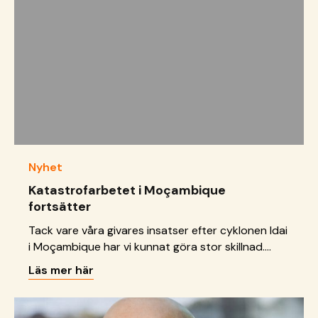
barnbyar.se/doris-drommer-om-ett-nytt-
hem/">Continued</a>
Nyhet
Katastrofarbetet i Moçambique
fortsätter
Tack vare våra givares insatser efter cyklonen Idai
i Moçambique har vi kunnat göra stor skillnad.
Katastrofer är inte över bara för att medier
Läs mer här
tystnar och vi fortsätter med det viktiga
efterarbetet som alltid följer katastrofer. Vi har
öppnat en barnvänlig plats, delat ut mat- och