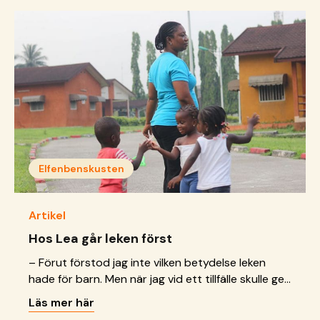
ska leda till ett familjestärkande program i
Göteborg. Sedan 2016 bedriver vi ett
mentorskapsprogram för ensamkommande unga i
nätverksboenden. Programmet har sin bas i vårt
ungdomscenter i Hammarkullen utanför Göteborg.
Vi &hellip; <a href="https://sos-barnbyar.se/vi-far-
stod-till-nationellt-familjestarkande-
arbete/">Continued</a>
Elfenbenskusten
Artikel
Hos Lea går leken först
– Förut förstod jag inte vilken betydelse leken
hade för barn. Men när jag vid ett tillfälle skulle ge
medicin till en treåring i barnbyn förstod jag vilken
Läs mer här
skillnad den gjorde och ändrade uppfattning helt.