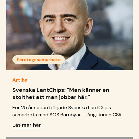
hygienpaket och planerar dessutom att göra
reparationer på en &hellip; <a href="https://sos-
barnbyar.se/katastrofarbetet-i-mocambique-
fortsatter/">Continued</a>
Företagssamarbete
Artikel
Svenska LantChips: ”Man känner en
stolthet att man jobbar här.”
För 25 år sedan började Svenska LantChips
samarbeta med SOS Barnbyar – långt innan CSR
ens blev ett begrepp. Grundarna till företaget
Läs mer här
hade ett fadderbarn och kände ett starkt
engagemang till organisationen och det har