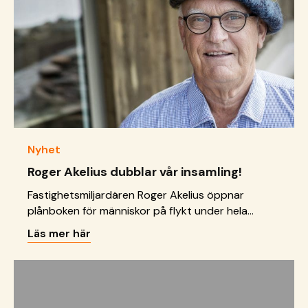
Nyhet
Roger Akelius dubblar vår insamling!
Fastighetsmiljardären Roger Akelius öppnar
plånboken för människor på flykt under hela
november och december. För varje krona som
Läs mer här
Läkare utan gränser, SOS Barnbyar och Unicef får
in under november och december skänker han en
krona. Nu utmanar han näringslivet och alla
svenskar att skänka pengar. ”Jag känner
flyktingskam. Jag behöver döva mitt samvete.