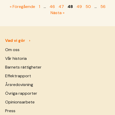
Lea är SOS-mamma i en barnby i Elfenbenskusten
« Föregående
1
…
46
47
48
49
50
…
56
och använder nu lek och rörelse för att hennes
Nästa »
barn ska utvecklas &hellip; <a href="https://sos-
barnbyar.se/hos-lea-gar-leken-
forst/">Continued</a>
Vad vi gör
Om oss
Vår historia
Barnets rättigheter
Effektrapport
Årsredovisning
Övriga rapporter
Opinionsarbete
Press