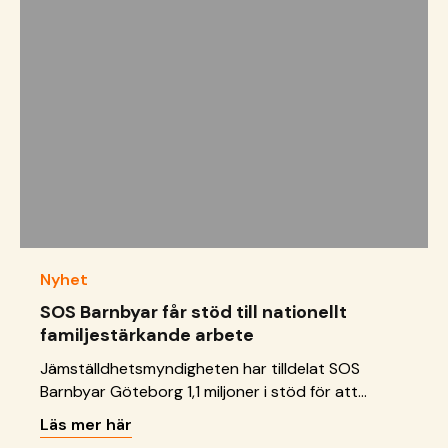
genomsyrat hela företaget. ”När det kommer till
de som har grundat bolaget, har de sett till att
hela kulturen genomsyras &hellip; <a
href="https://sos-barnbyar.se/svenska-lantchips-
man-kanner-en-stolthet-att-man-jobbar-
har/">Continued</a>
Nyhet
SOS Barnbyar får stöd till nationellt
familjestärkande arbete
Jämställdhetsmyndigheten har tilldelat SOS
Barnbyar Göteborg 1,1 miljoner i stöd för att
kartlägga familjestärkande arbete för familjer som
Läs mer här
kommit till Sverige på anknytning. Kartläggningen