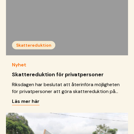
Ingen frisk &hellip; <a href="https://sos-
barnbyar.se/roger-akelius-dubblar-var-
insamling/">Continued</a>
Skattereduktion
Nyhet
Skattereduktion för privatpersoner
Riksdagen har beslutat att återinföra möjligheten
för privatpersoner att göra skattereduktion på
gåvor till ideella organisationer. För givare till SOS
Läs mer här
Barnbyar innebär det att gåvor som skänkts från
och med den 31 juli 2019 kan ligga till grund för
skattereduktion. För att kunna göra
skattereduktion behöver gåvan vara på minst
200 kronor per gåvotillfälle och &hellip; <a