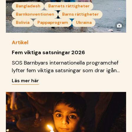
Bangladesh
Barnets rättigheter
Barnkonventionen
Barns rättigheter
Bolivia
Pappaprogram
Ukraina
Artikel
Fem viktiga satsningar 2026
SOS Barnbyars internationella programchef
lyfter fem viktiga satsningar som drar igång
eller skalar upp under året.
Läs mer här