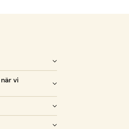
rsområdeschef Resiliens, Ramboll
ige och Anna Ernestam,
ralsekreterare SOS Barnbyar
ige.
när vi