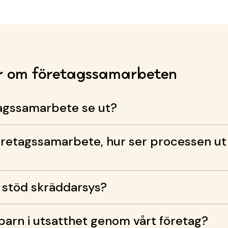
affä
Sver
gene
Sver
r om företagssamarbeten
tagssamarbete se ut?
 företagssamarbete, hur ser processen ut 
s stöd skräddarsys?
 barn i utsatthet genom vårt företag?