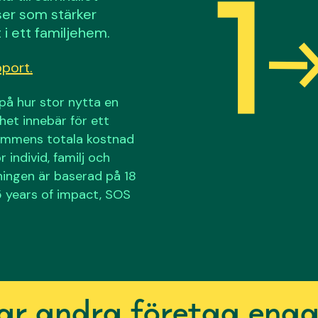
tser som stärker
 i ett familjehem.
pport
.
på hur stor nytta en
thet innebär för ett
rammens totala kostnad
individ, familj och
ningen är baserad på 18
5 years of impact, SOS
ar andra företag en