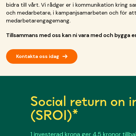
bidra till vårt. Vi rådger er i kommunikation kring s
och medarbetare, i kampanjsamarbeten och för at
medarbetarengagemang.
Tillsammans med oss kan ni vara med och bygga en 
→
Kontakta oss idag
Social return on 
(SROI)*
1 investerad krona ger 4,5 kronor tillba