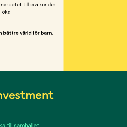
amarbetet till era kunder
t öka
bättre värld för barn.
investment
ka till samhället