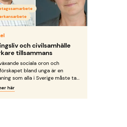
etagssamarbete
erkansarbete
el
ingsliv och civilsamhälle
rkare tillsammans
växande sociala oron och
förskapet bland unga är en
ning som alla i Sverige måste ta
lvar. Det är hög tid för näringslivet
mer här
ivilsamhället att inse att
nsamma investeringar i
ällets stabilitet och trygghet är
rande för allas vår långsiktiga
gång, skriver Lars Brånn,