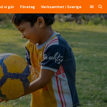
d vi gör
Företag
Verksamhet i Sverige