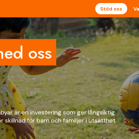
Stöd oss
Va
ed oss
ar är en investering som ger långsiktig
r skillnad för barn och familjer i utsatthet.