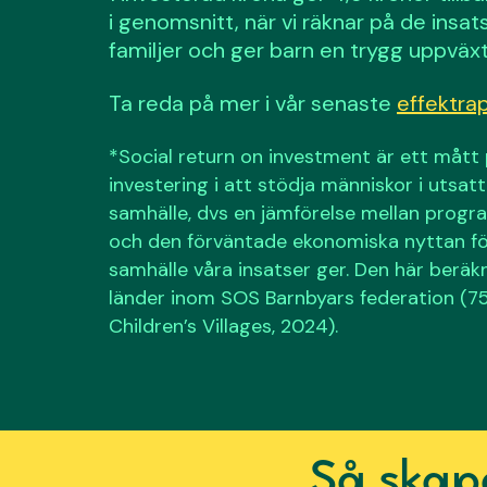
i genomsnitt, när vi räknar på de insa
familjer och ger barn en trygg uppväxt
Ta reda på mer i vår senaste
effektra
*Social return on investment är ett mått 
investering i att stödja människor i utsat
samhälle, dvs en jämförelse mellan prog
och den förväntade ekonomiska nyttan för 
samhälle våra insatser ger. Den här beräk
länder inom SOS Barnbyars federation (7
Children’s Villages, 2024).
Så skap