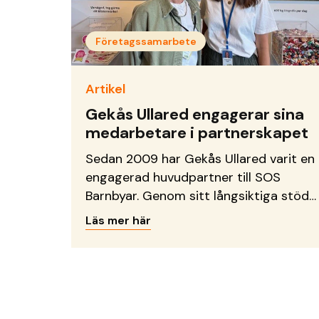
Företagssamarbete
Artikel
Gekås Ullared engagerar sina
medarbetare i partnerskapet
Sedan 2009 har Gekås Ullared varit en
engagerad huvudpartner till SOS
Barnbyar. Genom sitt långsiktiga stöd
bidrar företaget till familjestärkande
Läs mer här
insatser i Bangladesh och till det
viktiga arbetet i Ukraina. Hos Gekås
Ullared spelar socialt ansvarstagande
en central roll.