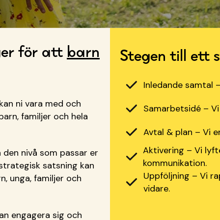
r för att
barn
Stegen till et
Inledande samtal – 
an ni vara med och
Samarbetsidé – Vi 
barn, familjer och hela
Avtal & plan – Vi e
Aktivering – Vi ly
 den nivå som passar er
kommunikation.
 strategisk satsning kan
Uppföljning – Vi r
n, unga, familjer och
vidare.
kan engagera sig och