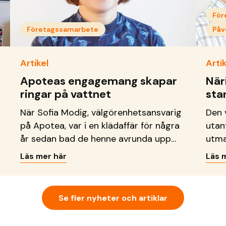
För
Företagssamarbete
Påv
Artikel
Artik
Apoteas engagemang skapar
När
ringar på vattnet
sta
När Sofia Modig, välgörenhetsansvarig
Den 
på Apotea, var i en klädaffär för några
utan
år sedan bad de henne avrunda upp
utma
köpet till förmån för en
på al
Läs mer här
Läs 
insamlingsorganisation. Då bestämde
och c
hon sig för att detta också måste gå
geme
att göra i en näthandel.
samh
Se fler nyheter och artiklar
avgö
fram